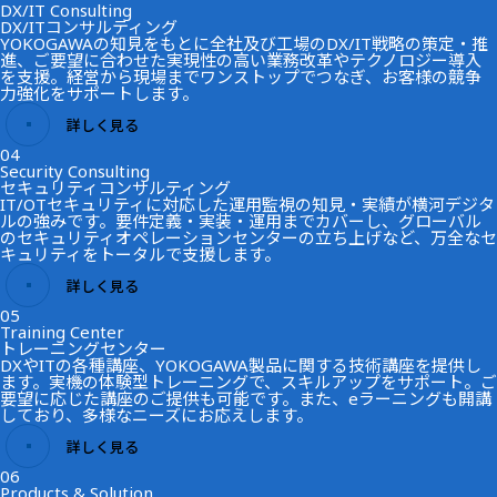
DX/IT Consulting
DX/ITコンサルティング
YOKOGAWAの知見をもとに全社及び工場のDX/IT戦略の策定・推
進、ご要望に合わせた実現性の高い業務改革やテクノロジー導入
を支援。経営から現場までワンストップでつなぎ、お客様の競争
力強化をサポートします。
詳しく見る
04
Security Consulting
セキュリティコンサルティング
IT/OTセキュリティに対応した運用監視の知見・実績が横河デジタ
ルの強みです。要件定義・実装・運用までカバーし、グローバル
のセキュリティオペレーションセンターの立ち上げなど、万全なセ
キュリティをトータルで支援します。
詳しく見る
05
Training Center
トレーニングセンター
DXやITの各種講座、YOKOGAWA製品に関する技術講座を提供し
ます。実機の体験型トレーニングで、スキルアップをサポート。ご
要望に応じた講座のご提供も可能です。また、eラーニングも開講
しており、多様なニーズにお応えします。
詳しく見る
06
Products & Solution