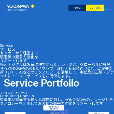
Recruit
Contact
Company
Service
AI First Manufacturing
サービス
センサーから経営まで
製造業の競争力強化を
サポートします
横河デジタルは製造現場で培ったナレッジと、グローバルに展開
するYOKOGAWAのDXノウハウ、運用・制御技術（OT）と情報技
Consultant
術（IT）、AIなどのテクノロジーを活用して、本社及び工場・プラ
ントにトータルサービスをご提供します。
Service Portfolio
Insights
サービスポートフォリオ
Consulting Domain
製造業が直面する様々な課題に対し、YOKOGAWAのナレッジとテ
クノロジーを活用してお客様の競争力強化をサポートします。
Events＆Media