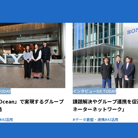
TODAY
インタビュー
DX TODAY
ta Ocean」で実現するグループ
課題解決やグループ連携を促
造
ネーターネットワーク」
AI活用
データ基盤・連携
AI活用