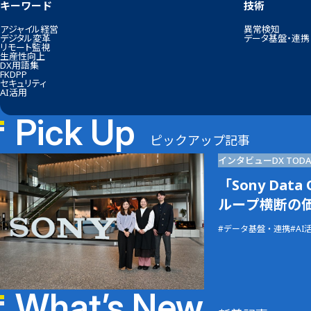
キーワード
技術
アジャイル経営
異常検知
デジタル変革
データ基盤・連携
リモート監視
生産性向上
DX用語集
FKDPP
セキュリティ
AI活用
Pick Up
ピックアップ記事
インタビュー
DX TODA
「Sony Dat
ループ横断の
データ基盤・連携
AI
What’s New