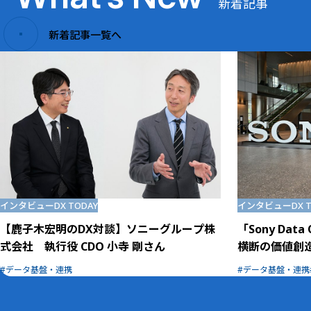
新着記事
新着記事一覧へ
インタビュー
DX TODAY
インタビュー
DX 
【鹿子木宏明のDX対談】ソニーグループ株
「Sony Da
式会社 執行役 CDO 小寺 剛さん
横断の価値創
データ基盤・連携
データ基盤・連携