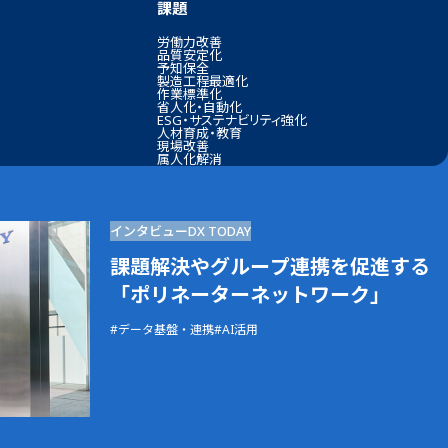
課題
労働力改善
品質安定化
予知保全
製造工程最適化
作業標準化
省人化・自動化
ESG・サステナビリティ強化
人材育成・教育
現場改善
属人化解消
インタビュー
DX TODAY
課題解決やグループ連携を促進する
「ポリネーターネットワーク」
データ基盤・連携
AI活用