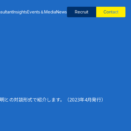
sultant
Insights
Events＆Media
News
Recruit
Contact
ナレッジ
課題
労働力改善
品質安定化
予知保全
製造工程最適化
作業標準化
省人化・自動化
ESG・サステナビリティ強化
人材育成・教育
現場改善
属人化解消
との対談形式で紹介します。（2023年4月発行）