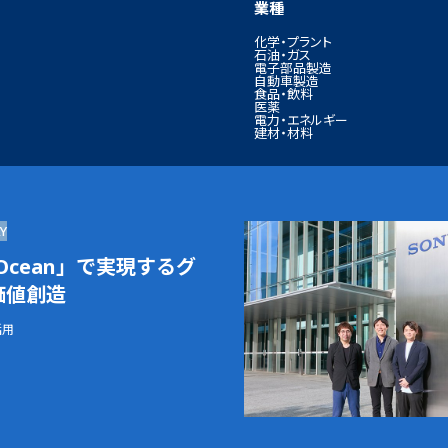
業種
化学・プラント
石油・ガス
電子部品製造
自動車製造
食品・飲料
医薬
電力・エネルギー
建材・材料
Y
a Ocean」で実現するグ
価値創造
活用