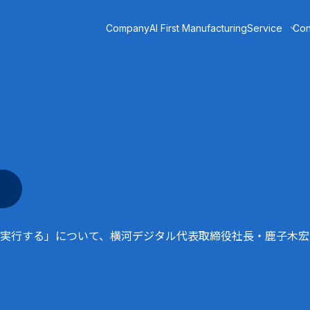
Company
AI First Manufacturing
Service
Con
ー
DX TODAY
業種
化学・プラント
連携
石油・ガス
電子部品製造
自動車製造
食品・飲料
医薬
電力・エネルギー
建材・材料
実行する」について、横河デジタル代表取締役社長・鹿子木宏明