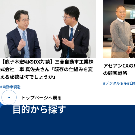
【鹿子木宏明のDX対談】三菱自動車工業株
アセアンCX
式会社 車 真佐夫さん「既存の仕組みを変
の顧客戦略
える秘訣は何でしょうか」
デジタル変革
自
自動車製造
トップページへ戻る
目的から探す