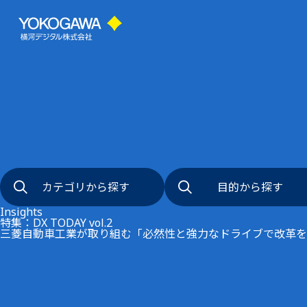
カテゴリから探す
目的から探す
事例
キーワード
インタビュ
技術
アジャイル経営
異常検知
デジタル変革
データ基盤・
リモート監視
生産性向上
DX用語集
カテゴリから探す
目的から探す
FKDPP
セキュリティ
AI活用
Insights
特集：DX TODAY vol.2
三菱自動車工業が取り組む「必然性と強力なドライブで改革を