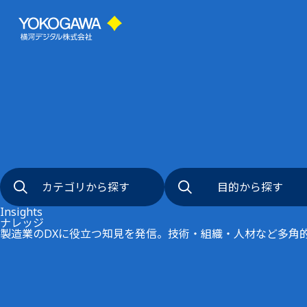
カテゴリから探す
目的から探す
事例
キーワード
インタビュ
技術
アジャイル経営
異常検知
デジタル変革
データ基盤・
リモート監視
生産性向上
DX用語集
カテゴリから探す
目的から探す
FKDPP
セキュリティ
AI活用
Insights
ナレッジ
製造業のDXに役立つ知見を発信。技術・組織・人材など多角