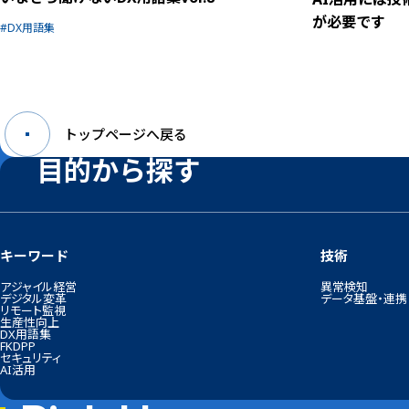
が必要です
DX用語集
トップページへ戻る
目的から探す
キーワード
技術
アジャイル経営
異常検知
デジタル変革
データ基盤・連携
リモート監視
生産性向上
DX用語集
FKDPP
セキュリティ
AI活用