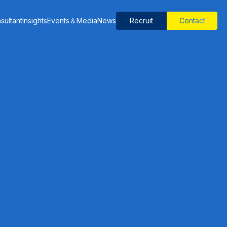
sultant
Insights
Events＆Media
News
Recruit
Contact
ナレッジ
課題
労働力改善
品質安定化
予知保全
製造工程最適化
作業標準化
省人化・自動化
ESG・サステナビリティ強化
人材育成・教育
現場改善
属人化解消