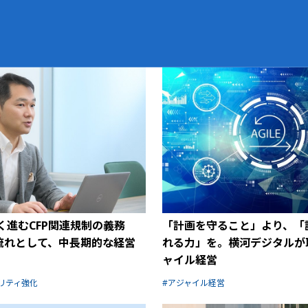
く進むCFP関連規制の義務
「計画を守ること」より、「
流れとして、中長期的な経営
れる力」を。横河デジタルが
ャイル経営
ビリティ強化
アジャイル経営