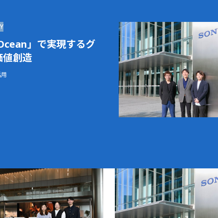
Y
a Ocean」で実現するグ
価値創造
活用