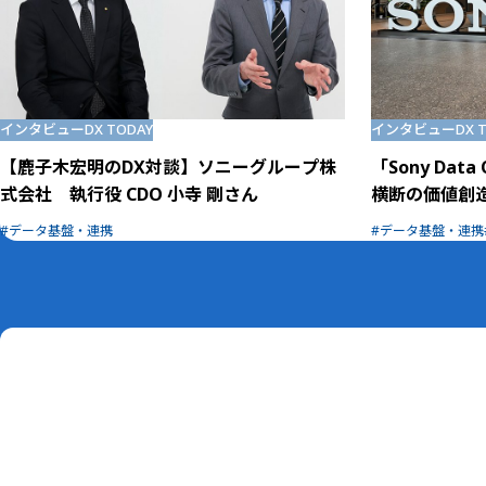
インタビュー
DX TODAY
インタビュー
DX 
【鹿子木宏明のDX対談】ソニーグループ株
「Sony Da
式会社 執行役 CDO 小寺 剛さん
横断の価値創
データ基盤・連携
データ基盤・連携