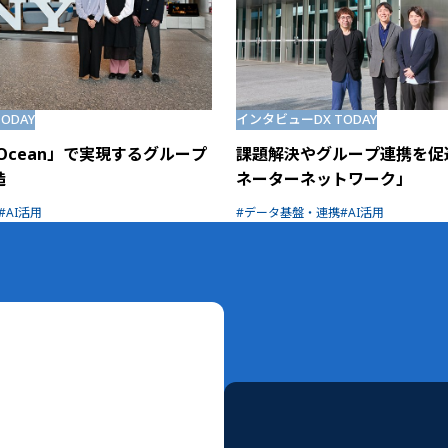
TODAY
インタビュー
DX TODAY
ta Ocean」で実現するグループ
課題解決やグループ連携を促
造
ネーターネットワーク」
AI活用
データ基盤・連携
AI活用