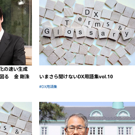
化の速い生成
図る 金 剛洙
いまさら聞けないDX用語集vol.10
DX用語集