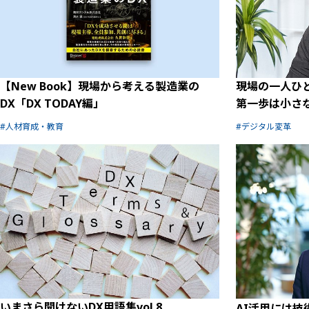
【New Book】現場から考える製造業の
現場の一人ひ
DX「DX TODAY編」
第一歩は小さ
人材育成・教育
デジタル変革
いまさら聞けないDX用語集vol.8
AI活用には