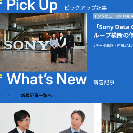
Pick Up
ピックアップ記事
インタビュー
DX TODA
「Sony Dat
ループ横断の
データ基盤・連携
AI
What’s New
新着記事
新着記事一覧へ