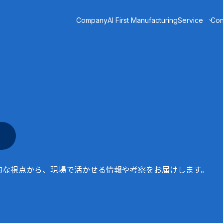
Company
AI First Manufacturing
Service
Con
ー
DX TODAY
業種
化学・プラント
連携
石油・ガス
電子部品製造
自動車製造
食品・飲料
医薬
電力・エネルギー
建材・材料
的な視点から、現場で活かせる情報や考察をお届けします。