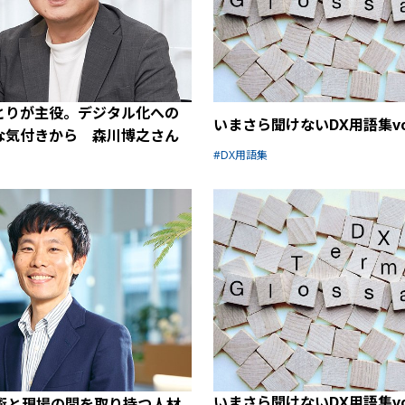
とりが主役。デジタル化への
いまさら聞けないDX用語集vol
な気付きから 森川博之さん
DX用語集
いまさら聞けないDX用語集vol
技術と現場の間を取り持つ人材