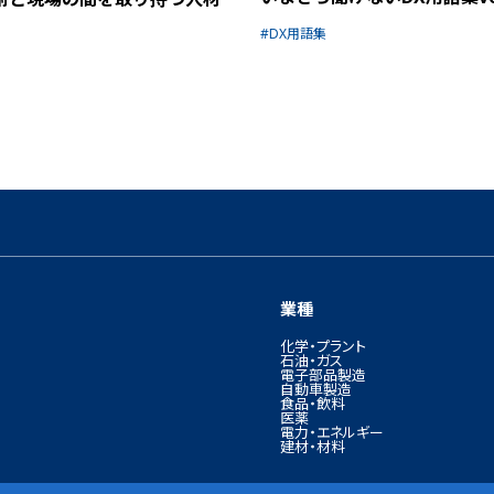
DX用語集
1
2
»
業種
化学・プラント
石油・ガス
電子部品製造
自動車製造
食品・飲料
医薬
電力・エネルギー
建材・材料