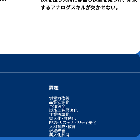
するアナログスキルが欠かせない。
課題
労働力改善
品質安定化
予知保全
製造工程最適化
作業標準化
省人化・自動化
ESG・サステナビリティ強化
人材育成・教育
現場改善
属人化解消