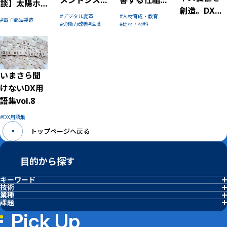
談】太陽ホ
創造。DX推
テム
みに。太陽
ールディン
デジタル変革
人材育成・教育
電子部品製造
進で注目を
「STiV」※
インキ製造
労働力改善
医薬
建材・材料
グス株式会
集めるデー
で医薬品業
の人財育成
社 俵 輝道
タサイエン
界の課題を
トレーニン
さん 「DX
ス 竹村彰
解決
グ
はその解決
通さん
いまさら聞
手段の1つと
けないDX用
して取り入
語集vol.8
れるという
ことです
DX用語集
ね」
トップページへ戻る
目的から探す
キーワード
アジャイル経営
デジタル変革
リモート監視
生産性向上
DX用語集
FKDPP
セキュリティ
AI活用
技術
異常検知
データ基盤・連携
業種
化学・プラント
石油・ガス
電子部品製造
自動車製造
食品・飲料
医薬
電力・エネルギー
建材・材料
課題
労働力改善
品質安定化
予知保全
製造工程最適化
作業標準化
省人化・自動化
ESG・サステナビリティ強化
人材育成・教育
現場改善
属人化解消
Pick Up