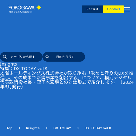
Recruit
Contact
カテゴリから探す
目的から探す
Company
事例
キーワード
アジャイル経営
デジタル変革
リモート監視
生産性向上
DX用語集
FKDPP
セキュリティ
AI活用
インタビュー
技術
異常検知
データ基盤・連携
DX TODAY
業種
化学・プラント
石油・ガス
電子部品製造
自動車製造
食品・飲料
医薬
電力・エネルギー
建材・材料
ナレッジ
課題
労働力改善
品質安定化
予知保全
製造工程最適化
作業標準化
省人化・自動化
ESG・サステナビリティ強化
人材育成・教育
現場改善
属人化解消
AI First Manufacturing
カテゴリから探す
目的から探す
Insights
特集：DX TODAY vol.8
太陽ホールディングス株式会社が取り組む「攻めと守りのDXを推
進し、その成果で新規事業を創出する」について、横河デジタル
代表取締役社長・鹿子木宏明との対談形式で紹介します。（2024
Consultant
年6月発行）
Insights
Top
Insights
DX TODAY
DX TODAY vol.8
Events＆Media