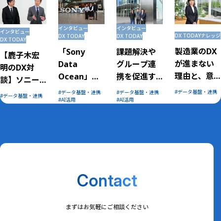
インタビュー
インタビュー
インタビュー
DX TODAY
ナレッジ
DX TODAY
DX TODAY
DX TODAY
製造業のDX
「Sony
課題解決や
【鹿子木宏
が進まない
Data
グループ連
明のDX対
理由と、意
Ocean」で
携を促進す
談】ソニー
思決定に使
実現するグ
る「ポリネ
グループ株
データ基盤・連携
データ基盤・連携
データ基盤・連携
データ基盤・連携
えるデータ
ループ横断
ーターネッ
AI活用
AI活用
式会社 執
の条件とは
の価値創造
トワーク」
行役 CDO 小
寺 剛さん
Contact
まずはお気軽にご相談ください