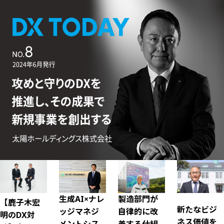
News
生成AI×ナレ
製造部門が
【鹿子木宏
新たなビジ
ッジマネジ
自律的に改
明のDX対
ネス価値を
メントシス
善する仕組