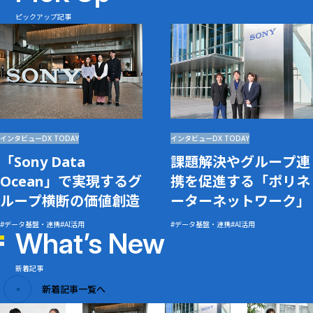
ピックアップ記事
インタビュー
DX TODAY
インタビュー
DX TODAY
「Sony Data
課題解決やグループ連
Ocean」で実現するグ
携を促進する「ポリネ
ループ横断の価値創造
ーターネットワーク」
データ基盤・連携
AI活用
データ基盤・連携
AI活用
What’s New
新着記事
新着記事一覧へ