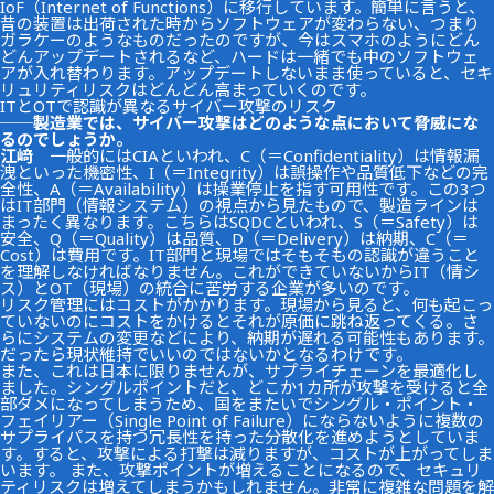
IoF（Internet of Functions）に移行しています。簡単に言うと、
昔の装置は出荷された時からソフトウェアが変わらない、つまり
ガラケーのようなものだったのですが、今はスマホのようにどん
どんアップデートされるなど、ハードは一緒でも中のソフトウェ
アが入れ替わります。アップデートしないまま使っていると、セキ
リュリティリスクはどんどん高まっていくのです。
ITとOTで認識が異なるサイバー攻撃のリスク
──製造業では、サイバー攻撃はどのような点において脅威にな
るのでしょうか。
江﨑
一般的にはCIAといわれ、C（＝Confidentiality）は情報漏
洩といった機密性、I（＝Integrity）は誤操作や品質低下などの完
全性、A（＝Availability）は操業停止を指す可用性です。この3つ
はIT部門（情報システム）の視点から見たもので、製造ラインは
まったく異なります。こちらはSQDCといわれ、S（＝Safety）は
安全、Q（＝Quality）は品質、D（＝Delivery）は納期、C（＝
Cost）は費用です。IT部門と現場ではそもそもの認識が違うこと
を理解しなければなりません。これができていないからIT（情シ
ス）とOT（現場）の統合に苦労する企業が多いのです。
リスク管理にはコストがかかります。現場から見ると、何も起こっ
ていないのにコストをかけるとそれが原価に跳ね返ってくる。さ
らにシステムの変更などにより、納期が遅れる可能性もあります。
だったら現状維持でいいのではないかとなるわけです。
また、これは日本に限りませんが、サプライチェーンを最適化し
ました。シングルポイントだと、どこか1カ所が攻撃を受けると全
部ダメになってしまうため、国をまたいでシングル・ポイント・
フェイリアー（Single Point of Failure）にならないように複数の
サプライパスを持つ冗長性を持った分散化を進めようとしていま
す。すると、攻撃による打撃は減りますが、コストが上がってしま
います。 また、攻撃ポイントが増えることになるので、セキュリ
ティリスクは増えてしまうかもしれません。非常に複雑な問題を解