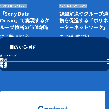
インタビュー
DX TODAY
インタビュー
DX TODAY
「Sony Data
課題解決やグループ連
Ocean」で実現するグ
携を促進する「ポリネ
ループ横断の価値創造
ーターネットワーク」
データ基盤・連携
AI活用
データ基盤・連携
AI活用
目的から探す
キーワード
アジャイル経営
デジタル変革
リモート監視
生産性向上
DX用語集
FKDPP
セキュリティ
AI活用
技術
異常検知
データ基盤・連携
業種
化学・プラント
石油・ガス
電子部品製造
自動車製造
食品・飲料
医薬
電力・エネルギー
建材・材料
課題
労働力改善
品質安定化
予知保全
製造工程最適化
作業標準化
省人化・自動化
ESG・サステナビリティ強化
人材育成・教育
現場改善
属人化解消