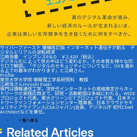
サイバーファースト 増補改訂版 インターネット遺伝子が創る デ
ジタルとリアルの逆転経済
江﨑浩著 インプレスR＆D ￥2,420（税込）
デジタル化によって世の中はどう変わるか。その本質を様々な切
り口で解説。「デジタルのセキュリティについてなど、DXを進め
る上での基本がわかります」と江﨑さん。
Profile
東京大学大学院 情報理工学系研究科 教授
江﨑浩さん
Hiroshi Esaki
専門は情報通信工学。次世代インターネットの規格策定からネッ
トワークの実践応用まで、研究・活動範囲は多岐にわたる。WIDE
プロジェクト代表。東大グリーンICTプロジェクト代表、日本ネッ
トワークインフォメーションセンター理事長、日本クラウドセキ
ュリティアライアンス(CSAジャパン)会長、デジタル庁 初代Chief
Architectなどを兼任。
一覧へ戻る
Related Articles