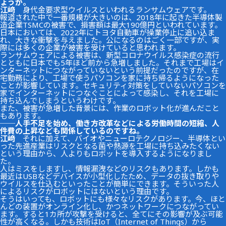
ょうか。
江﨑
身代金要求型ウイルスといわれるランサムウェアです。
報道された中で一番規模が大きいのは、2018年に起きた半導体製
造企業TSMCの被害で、損害額は最大190億円といわれています。
日本においては、2022年にトヨタ自動車が操業停止に追い込ま
れ、大きな衝撃を与えました。公になるのはごく一部ですが、実
際には多くの企業が被害を受けていると思われます。
ランサムウェアによる被害は、新型コロナウイルス感染症の流行
とともに日本でも5年ほど前から急増しました。それまで工場はイ
ンターネットにつながっていないという前提だったのですが、在
宅勤務により、工場で使うパソコンを家に持ち帰るようになった
ことが影響しています。セキュリティ対策をしていないパソコンを
家でインターネットにつなぐことによって感染し、それを工場に
持ち込んでしまうというわけです。
また、被害が急増した背景には、作業のロボット化が進んだこと
もあります。
──人手不足を始め、働き方改革などによる労働時間の短縮、人
件費の上昇なども関係しているのですね。
江﨑
それに加えて、バイオやニューロテクノロジー、半導体とい
った先進産業はリスクとなる菌や熱源を工場に持ち込みたくない
という理由から、人よりもロボットを導入するようになりまし
た。
人はミスをしますし、情報漏洩などのリスクもあります。しかも
最近はUSBなどデバイスが小型化したため、データの抜き取りや
ウイルスを仕込むといったことが簡単にできます。そういった人
によるリスクがロボットにはないという理由です。
そうはいっても、ロボットにも様々なリスクがあります。今、ほと
んどの装置がオンライン化し、かつネットワークにつながってい
ます。すると1カ所が攻撃を受けると、全てにその影響が及ぶ可能
性が高くなる。しかも技術はIoT（Internet of Things）から