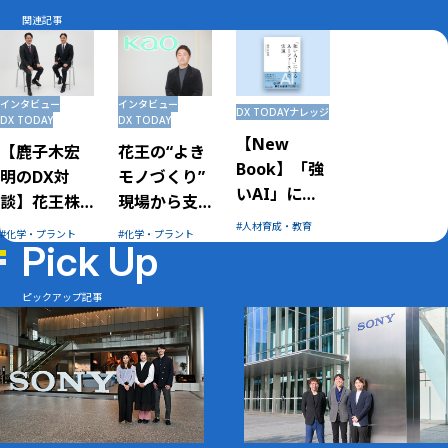
関連記事
インタビュー
インタビュー
DX TODAY
ナレッジ
DX TODAY
DX TODAY
【New
【鹿子木宏
花王の“よき
Book】「強
明のDX対
モノづくり”
いAI」によ
談】花王株
現場から支
るAIファー
式会社 浦
えるシチズ
人材育成・教育
化学・プラント
化学・プラント
ストの実現
Pick Up
本直彦さ
ン・ディベ
ん 社員の
ロッパー
DXリテラシ
ピックアップ記事
ーを高め、
現場の課題
を素早く現
場で解決す
る