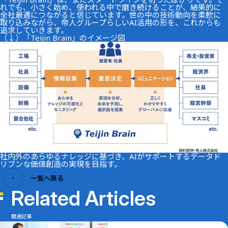
れでも、小さく始め、使われる中で磨き続けることが、結果的に
全社最適につながると信じています。世の中の技術動向を柔軟に
取り込みながら、帝人グループらしいAI活用の形を、これからも
追求していきます。
（↓）「Teijin Brain」のイメージ図
社内外のあらゆるナレッジに基づき、AIがサポートするデータド
リブンな価値創造の実現を目指す。
一覧へ戻る
Related Articles
関連記事