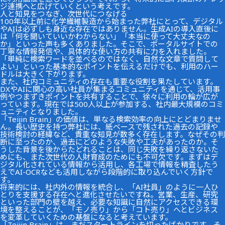
ジ連携へと広げていくという考えです。
人と知見をつなぎ、次世代につなげる
100年以上前に化学繊維製造から始まった弊社にとって、デジタル
やAIは必ずしも身近な存在ではありません。生成AIの導入直後に
は「何を聞いていいかわからない」「本当に使って大丈夫なの
か」といった声も多くありました。そこで、ポータルサイトでの
丁寧な情報発信や、具体的な使い方の共有に力を入れました。
「単純に検索ワードを並べるのではなく、自然な文章で質問して
よい」といった基本的なポイントを伝えるだけでも、利用のハー
ドルは大きく下がります。
また、社内コミュニティの存在も重要な役割を果たしています。
DXやAIに関心の高い社員が集まるコミュニティを通じて、活用事
例やつまずきポイントを共有することで、徐々に利用の輪が広が
っています。現在では500人以上が参加する、社内最大規模のコミ
ュニティとなりました。
「Teijin Brain」の価値は、単なる検索効率の向上にとどまりませ
ん。長い歴史を持つ弊社には、紙ベースで残された過去の記録や
技術検討の経緯など、貴重な知見が数多く存在します。なぜその判
断に至ったのか、過去にどのような失敗や工夫があったのか。そ
うした背景を後からたどれることは、同じ失敗を繰り返さないた
めにも、また次世代の人財育成のためにも不可欠です。まずはデ
ジタル化されている情報から活用し、各工場で情報を精査したう
えでAI-OCRなども活用しながら段階的に取り込んでいく方針で
す。
将来的には、社内外の情報を統合し、「AI社員」のように一人ひ
とりを支援する存在へと進化させたいですね。営業、生産、研究
といった部門の壁を越え、必要な知識に自然にアクセスできる環
境を整えることが、「モノ売り」から「コト売り」へとビジネス
を変革していくための基盤になると考えています。
「Teijin Brain」は、まだスタートラインを切ったばかりです。そ