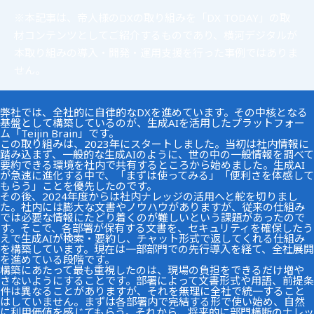
※本記事は、帝人様のDXの取り組みを「DX TODAY」の取
材コンテンツとしてご紹介するものであり、横河デジタルが
本取り組みの導入・開発・運用支援を行った事例ではありま
せん。
弊社では、全社的に自律的なDXを進めています。その中核となる
基盤として構築しているのが、生成AIを活用したプラットフォー
ム「Teijin Brain」です。
この取り組みは、2023年にスタートしました。当初は社内情報に
踏み込まず、一般的な生成AIのように、世の中の一般情報を調べて
要約できる環境を社内で共有するところから始めました。生成AI
が急速に進化する中で、「まずは使ってみる」「便利さを体感して
もらう」ことを優先したのです。
その後、2024年度からは社内ナレッジの活用へと舵を切りまし
た。社内には膨大な文書やノウハウがありますが、従来の仕組み
では必要な情報にたどり着くのが難しいという課題があったので
す。そこで、各部署が保有する文書を、セキュリティを確保したう
えで生成AIが検索・要約し、チャット形式で返してくれる仕組み
を構築しています。現在は一部部門での先行導入を経て、全社展開
を進めている段階です。
構築にあたって最も重視したのは、現場の負担をできるだけ増や
さないようにすることです。部署によって文書形式や用語、前提条
件は異なることがありますが、それを無理に全社で統一すること
はしていません。まずは各部署内で完結する形で使い始め、自然
に利用価値を感じてもらう。それから、将来的に部門横断のナレッ