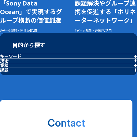
「Sony Data
課題解決やグループ連
Ocean」で実現するグ
携を促進する「ポリネ
ループ横断の価値創造
ーターネットワーク」
データ基盤・連携
AI活用
データ基盤・連携
AI活用
目的から探す
キーワード
アジャイル経営
デジタル変革
リモート監視
生産性向上
DX用語集
FKDPP
セキュリティ
AI活用
技術
異常検知
データ基盤・連携
業種
化学・プラント
石油・ガス
電子部品製造
自動車製造
食品・飲料
医薬
電力・エネルギー
建材・材料
課題
労働力改善
品質安定化
予知保全
製造工程最適化
作業標準化
省人化・自動化
ESG・サステナビリティ強化
人材育成・教育
現場改善
属人化解消
Contact