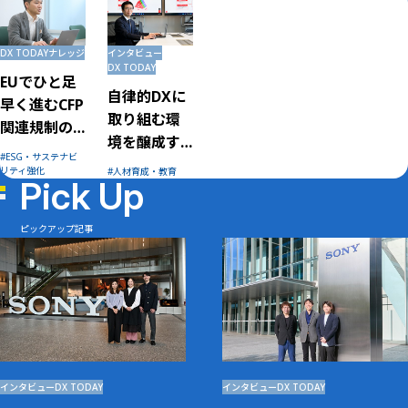
インタビュー
DX TODAY
ナレッジ
DX TODAY
EUでひと足
自律的DXに
早く進むCFP
取り組む環
関連規制の
境を醸成す
義務化。不
ESG・サステナビ
る帝人グル
可避の流れ
リティ強化
人材育成・教育
Pick Up
ープの人財
として、中
教育
長期的な経
ピックアップ記事
営課題へ
インタビュー
DX TODAY
インタビュー
DX TODAY