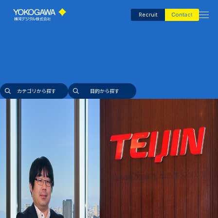
Recruit
Contact
カテゴリから探す
目的から探す
Company
事例
キーワード
アジャイル経営
デジタル変革
リモート監視
生産性向上
DX用語集
FKDPP
セキュリティ
AI活用
インタビュー
技術
異常検知
データ基盤・連携
DX TODAY
業種
化学・プラント
石油・ガス
電子部品製造
自動車製造
食品・飲料
医薬
電力・エネルギー
建材・材料
ナレッジ
課題
労働力改善
品質安定化
予知保全
製造工程最適化
作業標準化
省人化・自動化
ESG・サステナビリティ強化
人材育成・教育
現場改善
属人化解消
AI First Manufacturing
カテゴリから探す
目的から探す
Consultant
Insights
Events＆Media